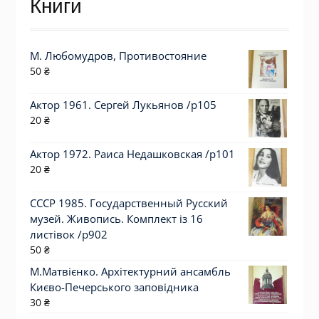
Книги
М. Любомудров, Противостояние
50
₴
Актор 1961. Сергей Лукьянов /p105
20
₴
Актор 1972. Раиса Недашковская /p101
20
₴
СССР 1985. Государственный Русский
музей. Живопись. Комплект із 16
листівок /р902
50
₴
М.Матвієнко. Архітектурний ансамбль
Києво-Печерського заповідника
30
₴