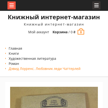
Перейти
Книжный интернет-магазин
к
содержимому
Книжный интернет-магазин
Мой аккаунт
Корзина
/
0
₴
0
Главная
Книги
Xудожественная литература
Роман
Дэвид Лоуренс. Любовник леди Чаттерлей