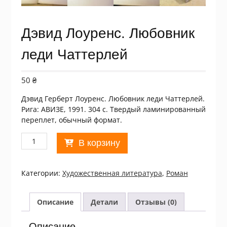
Дэвид Лоуренс. Любовник
леди Чаттерлей
50
₴
Дэвид Герберт Лоуренс. Любовник леди Чаттерлей.
Рига: АВИЗЕ, 1991. 304 с. Твердый ламинированный
переплет, обычный формат.
Количество
В корзину
товара
Дэвид
Лоуренс.
Категории:
Xудожественная литература
,
Роман
Любовник
леди
Чаттерлей
Описание
Детали
Отзывы (0)
Описание