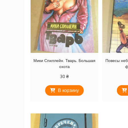
Мики Спиллейн. Тварь. Большая
Повесы неб
охота
ф
30
₴
В корзину