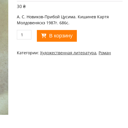
30
₴
А. С. Новиков-Прибой Цусима. Кишинев Картя
Молдовеняскэ 1987г. 686с.
Количество
В корзину
товара
А.
С.
Категории:
Xудожественная литература
,
Роман
Новиков-
Прибой
Цусима