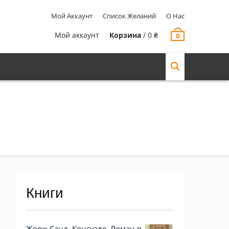
Мой Аккаунт
Список Желаний
О Нас
Мой аккаунт
Корзина
/
0
₴
0
Книги
Жорж Санд. Консуэло. Роман в