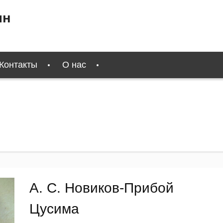
ин
Контакты
О нас
А. С. Новиков-Прибой
Цусима