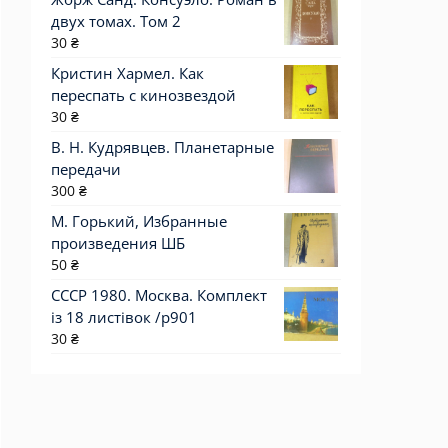
двух томах. Том 2
30
₴
Кристин Хармел. Как
переспать с кинозвездой
30
₴
В. Н. Кудрявцев. Планетарные
передачи
300
₴
М. Горький, Избранные
произведения ШБ
50
₴
СССР 1980. Москва. Комплект
із 18 листівок /р901
30
₴