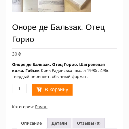
Оноре де Бальзак. Отец
Горио
30
₴
Оноре де Бальзак. Отец Горио. Шагреневая
кожа. Гобсек
Киев Радянська школа 1990г. 496с
твердый переплет, обычный формат.
Количество
В корзину
товара
Оноре
де
Категория:
Роман
Бальзак.
Отец
Горио
Описание
Детали
Отзывы (0)