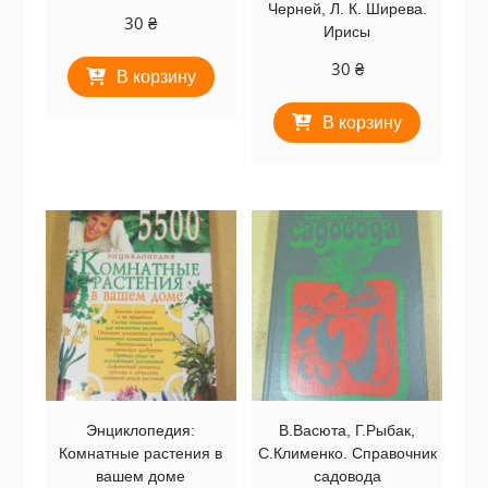
Черней, Л. К. Ширева.
30
₴
Ирисы
30
₴
В корзину
В корзину
Энциклопедия:
В.Васюта, Г.Рыбак,
Комнатные растения в
С.Клименко. Справочник
вашем доме
садовода