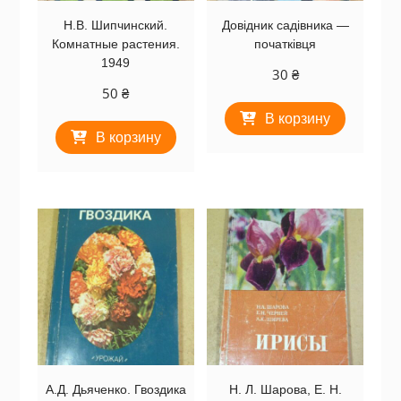
Н.В. Шипчинский.
Довідник садівника —
Комнатные растения.
початківця
1949
30
₴
50
₴
В корзину
В корзину
А.Д. Дьяченко. Гвоздика
Н. Л. Шарова, Е. Н.