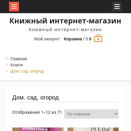
Перейти
Книжный интернет-магазин
к
содержимому
Книжный интернет-магазин
Мой аккаунт
Корзина
/
0
₴
0
Главная
Книги
Дом. сад, огород
Дом. сад, огород
Сортировка:
Отображение 1–12 из 71
самые
недавние