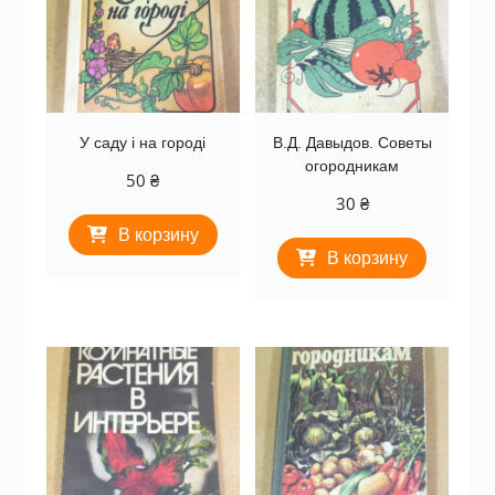
У саду і на городі
В.Д. Давыдов. Советы
огородникам
50
₴
30
₴
В корзину
В корзину