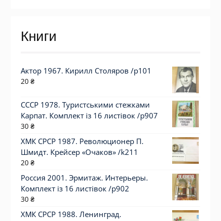
цена
цена
Книги
Актор 1967. Кирилл Столяров /p101
20
₴
СССР 1978. Туристськими стежками
Карпат. Комплект із 16 листівок /р907
30
₴
ХМК СРСР 1987. Революционер П.
Шмидт. Крейсер «Очаков» /k211
20
₴
Россия 2001. Эрмитаж. Интерьеры.
Комплект із 16 листівок /р902
30
₴
ХМК СРСР 1988. Ленинград.