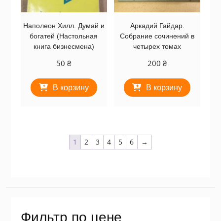
Наполеон Хилл. Думай и
Аркадий Гайдар.
богатей (Настольная
Собрание сочинений в
книга бизнесмена)
четырех томах
50
₴
200
₴
В корзину
В корзину
1
2
3
4
5
6
→
Фильтр по цене