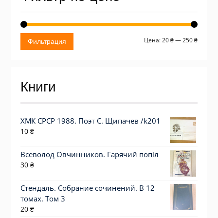
Миним
Макси
Цена:
20 ₴
—
250 ₴
Фильтрация
цена
цена
Книги
ХМК СРСР 1988. Поэт С. Щипачев /k201
10
₴
Всеволод Овчинников. Гарячий попіл
30
₴
Стендаль. Собрание сочинений. В 12
томах. Том 3
20
₴