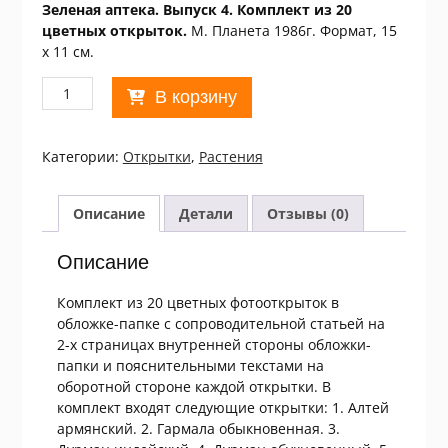
Зеленая аптека. Выпуск 4. Комплект из 20
цветных открыток.
М. Планета 1986г. Формат, 15
х 11 см.
Количество
В корзину
товара
СССР
1986.
Категории:
Открытки
,
Растения
Зеленая
аптека.
Выпуск
Описание
Детали
Отзывы (0)
4.
Комплект
Описание
із
20
Комплект из 20 цветных фотооткрыток в
листівок
обложке-папке с сопроводительной статьей на
/
2-х страницах внутренней стороны обложки-
р901
папки и пояснительными текстами на
оборотной стороне каждой открытки. В
комплект входят следующие открытки: 1. Алтей
армянский. 2. Гармала обыкновенная. 3.