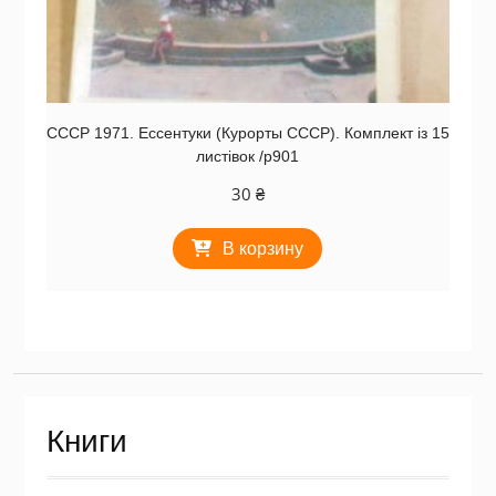
СССР 1971. Ессентуки (Курорты СССР). Комплект із 15
листівок /р901
30
₴
В корзину
Книги