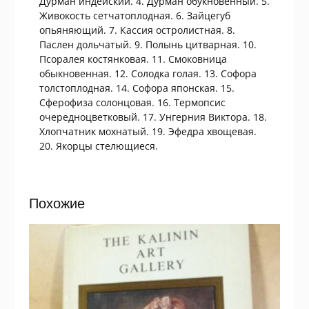
Дурман индейский. 4. Дурман обукновенный. 5.
Живокость сетчатоплодная. 6. Зайцегуб
опьяняющий. 7. Кассия остролистная. 8.
Паслен дольчатый. 9. Полынь цитварная. 10.
Псоралея костянковая. 11. Смоковница
обыкновенная. 12. Солодка голая. 13. Софора
толстоплодная. 14. Софора японская. 15.
Сферофиза солонцовая. 16. Термопсис
очередноцветковый. 17. Унгерния Виктора. 18.
Хлопчатник мохнатый. 19. Эфедра хвощевая.
20. Якорцы стелющиеся.
Похожие