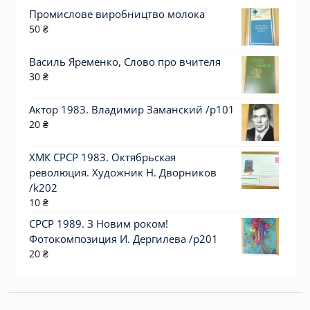
Промислове виробництво молока
50
₴
Василь Яременко, Слово про вчителя
30
₴
Актор 1983. Владимир Заманский /p101
20
₴
ХМК СРСР 1983. Октябрьская
революция. Художник Н. Дворников
/k202
10
₴
СРСР 1989. З Новим роком!
Фотокомпозиция И. Дергилева /р201
20
₴