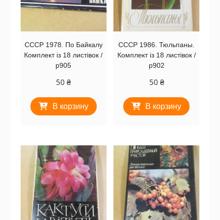
СССР 1978. По Байкалу
СССР 1986. Тюльпаны.
Комплект із 18 листівок /
Комплект із 18 листівок /
р905
р902
50
₴
50
₴
В корзину
В корзину