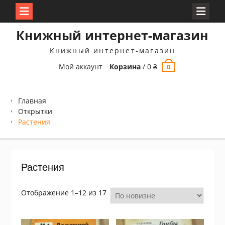
Перейти
Книжный интернет-магазин
к
содержимому
Книжный интернет-магазин
Мой аккаунт
Корзина
/
0
₴
0
Главная
Открытки
Растения
Растения
Сортировка:
Отображение 1–12 из 17
самые
недавние