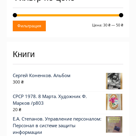
Миним
Макси
Цена:
30 ₴
—
50 ₴
Фильтрация
цена
цена
Книги
Сергей Коненков. Альбом
300
₴
СРСР 1978. 8 Марта. Художник Ф.
Марков /р803
20
₴
Е.А. Степанов. Управление персоналом:
Персонал в системе защиты
информации