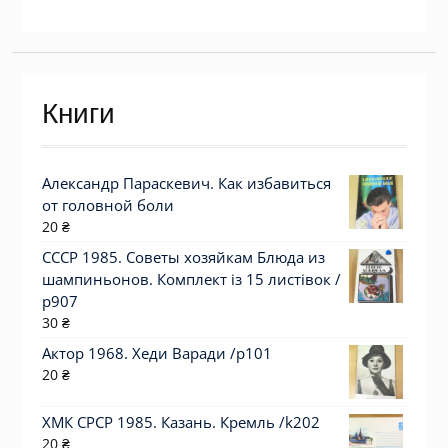
Книги
Александр Параскевич. Как избавиться
от головной боли
20
₴
СССР 1985. Советы хозяйкам Блюда из
шампиньонов. Комплект із 15 листівок /
р907
30
₴
Актор 1968. Хеди Варади /p101
20
₴
ХМК СРСР 1985. Казань. Кремль /k202
20
₴