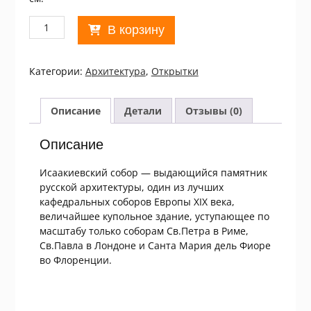
Количество
В корзину
товара
СССР
1981.
Категории:
Архитектура
,
Открытки
Музей-
памятник
Исаакиевский
Описание
Детали
Отзывы (0)
собор.
Комплект
Описание
із
15
Исаакиевский собор — выдающийся памятник
листівок
русской архитектуры, один из лучших
/
кафедральных соборов Европы XIX века,
р901
величайшее купольное здание, уступающее по
масштабу только соборам Св.Петра в Риме,
Св.Павла в Лондоне и Санта Мария дель Фиоре
во Флоренции.