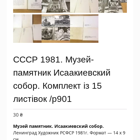
СССР 1981. Музей-
памятник Исаакиевский
собор. Комплект із 15
листівок /р901
30
₴
Музей памятник. Исаакиевский собор.
Ленинград Художник РСФСР 1981г.
Формат — 14 х 9
см.