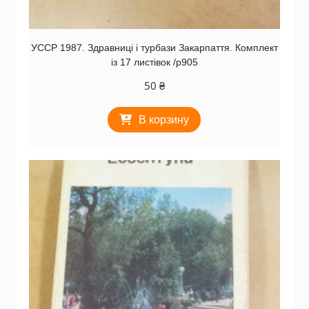
УССР 1987. Здравниці і турбази Закарпаття. Комплект
із 17 листівок /р905
50
₴
В корзину