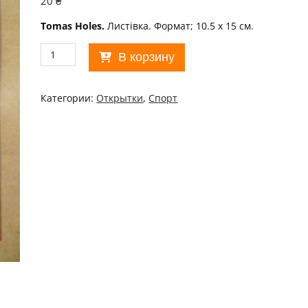
20
₴
Tomas Holes.
Листівка. Формат; 10.5 х 15 см.
Количество
В корзину
товара
Спорт.
Футбол.
Категории:
Открытки
,
Спорт
Tomas
Holes
/p108