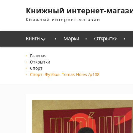
Перейти
Книжный интернет-магаз
к
содержимому
Книжный интернет-магазин
Книги
Марки
Открытки
Главная
Открытки
Спорт
Спорт. Футбол. Tomas Holes /p108