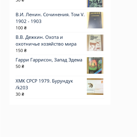
В.И. Ленин. Сочинения. Том V.
1902 - 1903
100
₴
В.В. Дежкин. Охота и
охотничье хозяйство мира
150
₴
Гарри Гаррисон, Запад Эдема
50
₴
ХМК СРСР 1979. Бурундук
/k203
30
₴