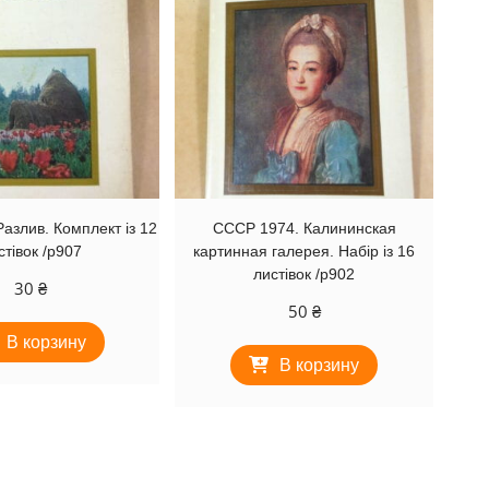
азлив. Комплект із 12
СССР 1974. Калининская
стівок /р907
картинная галерея. Набір із 16
листівок /р902
30
₴
50
₴
В корзину
В корзину