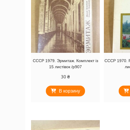
СССР 1979. Эрмитаж. Комплект із
СССР 1970. Р
15 листівок /р907
ли
30
₴
В корзину