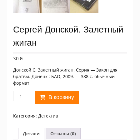
Сергей Донской. Залетный
жиган
30
₴
Донской С. Залетный жиган. Серия — Закон для
братвы. Донецк : БАО, 2009. — 388 с. обычный
формат
Количество
В корзину
товара
Сергей
Донской.
Категория:
Детектив
Залетный
жиган
Детали
Отзывы (0)