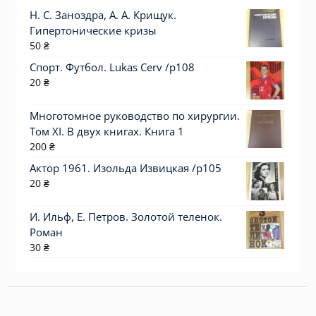
Н. С. Заноздра, А. А. Крищук.
Гипертонические кризы
50
₴
Спорт. Футбол. Lukas Cerv /p108
20
₴
Многотомное руководство по хирургии.
Том XI. В двух книгах. Книга 1
200
₴
Актор 1961. Изольда Извицкая /p105
20
₴
И. Ильф, Е. Петров. Золотой теленок.
Роман
30
₴