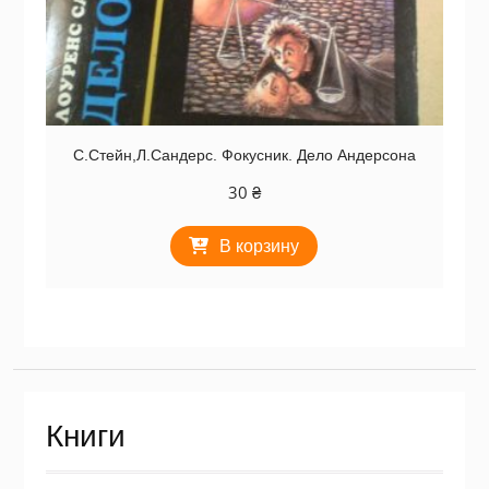
С.Стейн,Л.Сандерс. Фокусник. Дело Андерсона
30
₴
В корзину
Книги