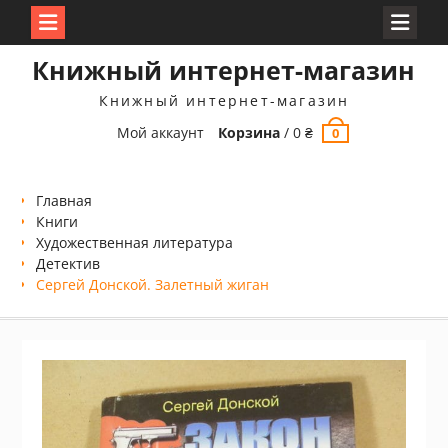
Перейти
Книжный интернет-магазин
к
содержимому
Книжный интернет-магазин
Мой аккаунт
Корзина
/
0
₴
0
Главная
Книги
Xудожественная литература
Детектив
Сергей Донской. Залетный жиган