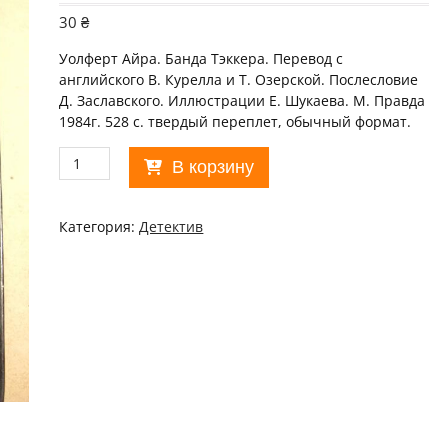
30
₴
Уолферт Айра. Банда Тэккера. Перевод с
английского В. Курелла и Т. Озерской. Послесловие
Д. Заславского. Иллюстрации Е. Шукаева. М. Правда
1984г. 528 с. твердый переплет, обычный формат.
Количество
В корзину
товара
Айра
Уолферт.
Категория:
Детектив
Банда
Тэккера