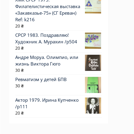
Филателистическая выставка
«Закавказье-75» (СГ Ереван)
Ref: k216
20
₴
СРСР 1983. Поздравляю!
Художник А. Мурахин /р504
20
₴
Андре Моруа. Олимпио, или
жизнь Виктора Гюго
30
₴
Ревматизм у детей БПВ
30
₴
Актор 1979. Ирина Купченко
/p111
20
₴