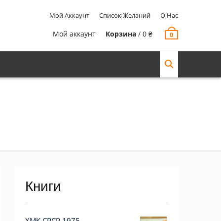
Мой Аккаунт
Список Желаний
О Нас
Мой аккаунт
Корзина
/
0
₴
0
Книги
ХМК СРСР 1975.