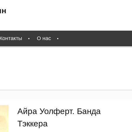
ин
Контакты
О нас
Айра Уолферт. Банда
Тэккера