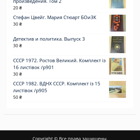
произведения. Том 2
20
₴
Стефан Цвейг. Мария Стюарт БОиЗК
30
₴
Детектив и политика. Выпуск 3
30
₴
СССР 1972. Ростов Великий. Комплект із
16 листівок /р901
30
₴
СССР 1982. ВДНХ СССР. Комплект із 15
листівок /р905
50
₴
Copyright © Все права защищены.