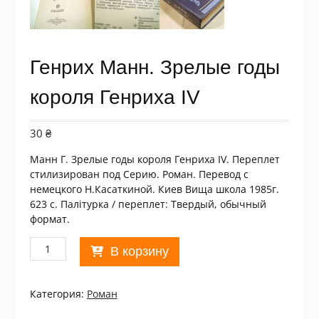
Генрих Манн. Зрелые годы
короля Генриха IV
30
₴
Манн Г. Зрелые годы короля Генриха IV. Переплет
стилизирован под Серию. Роман. Перевод с
немецкого Н.Касаткиной. Киев Вища школа 1985г.
623 с. Палiтурка / переплет: Твердый, обычный
формат.
Количество
В корзину
товара
Генрих
Манн.
Категория:
Роман
Зрелые
годы