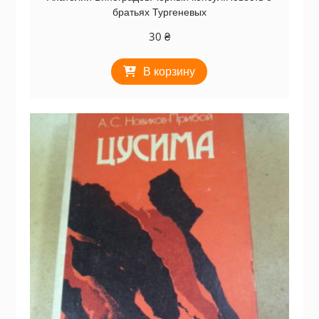
братьях Тургеневых
30
₴
В корзину