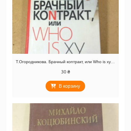
Т.Огородникова. Брачный коnтракт, или Who is xy…
30
₴
В корзину