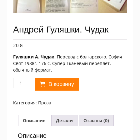
Андрей Гуляшки. Чудак
20
₴
Гуляшки А. Чудак.
Перевод с болгарского. София
Свят 1988г. 176 с. Супер Тканевый переплет,
обычный формат.
Количество
В корзину
товара
Андрей
Гуляшки.
Категория:
Проза
Чудак
Описание
Детали
Отзывы (0)
Описание