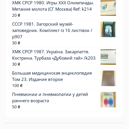
ХМК СРСР 1980. Игры XXII Олимпиады.
Метание молота (СГ Москва) Ref: k214
20
₴
СССР 1981. Загорский музей-
заповедник. Комплект із 16 листівок /
р907
30
₴
ХМК СРСР 1987. Україна. Закарпаття.
Кострина. Турбаза «Дубовий гай» /k203
30
₴
Большая медицинская энциклопедия
Том 23. Издание второе
100
₴
Пневмонии и пневмопатии у детей
раннего возраста
50
₴