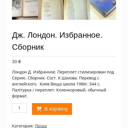
Дж. Лондон. Избранное.
Сборник
30
₴
Лондон Д. Избранное. Переплет стилизирован под
Серию. Сборник. Сост. К.Шахова. Перевод с
английского. Киев Вища школа 1986г. 544 с.
Палiтурка / переплет: Коленкоровый, обычный
формат.
Количество
В корзину
товара
Дж.
Лондон.
Категория:
Проза