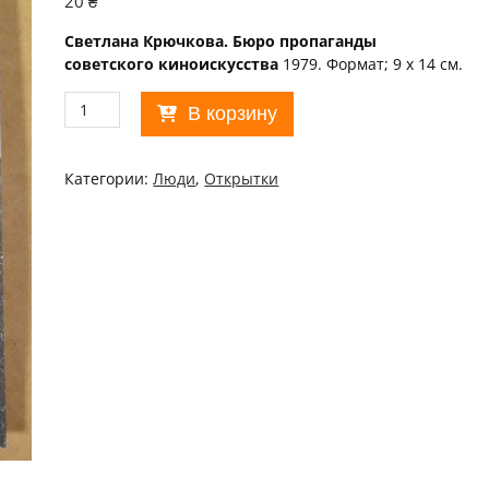
20
₴
Светлана Крючкова. Бюро пропаганды
советского киноискусства
1979. Формат; 9 х 14 см.
Количество
В корзину
товара
Актор
1979.
Категории:
Люди
,
Открытки
Светлана
Крючкова
/p111