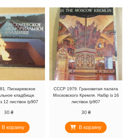
81. Пискаревское
СССР 1979. Грановитая палата
льное кладбище.
Московского Кремля. Набір із 16
з 12 листівок /р907
листівок /р907
30
₴
30
₴
В корзину
В корзину