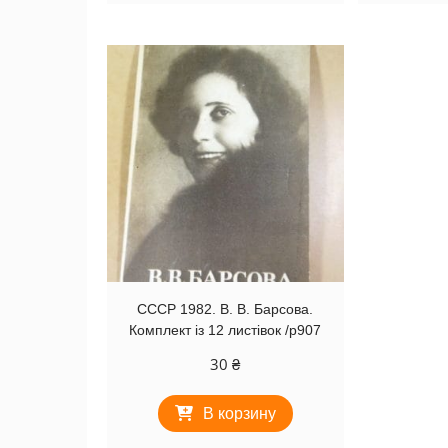
СССР 1982. В. В. Барсова.
Комплект із 12 листівок /р907
30
₴
В корзину