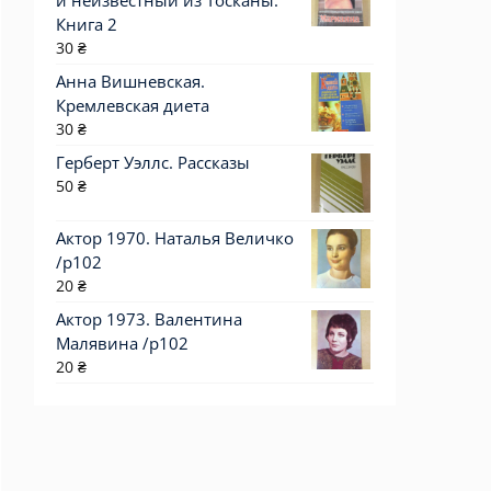
и неизвестный из Тосканы.
Книга 2
30
₴
Анна Вишневская.
Кремлевская диета
30
₴
Герберт Уэллс. Рассказы
50
₴
Актор 1970. Наталья Величко
/p102
20
₴
Актор 1973. Валентина
Малявина /p102
20
₴