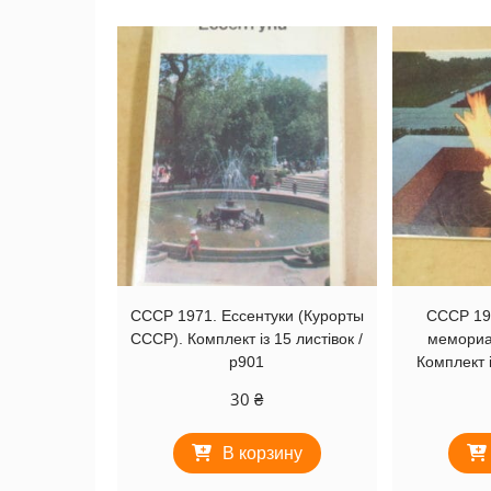
СССР 1971. Ессентуки (Курорты
СССР 19
СССР). Комплект із 15 листівок /
мемориа
р901
Комплект і
30
₴
В корзину