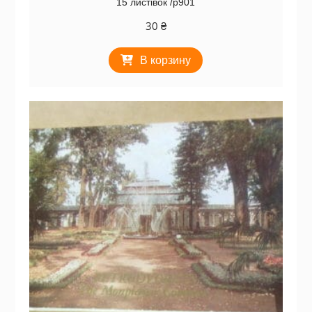
15 листівок /р901
30
₴
В корзину