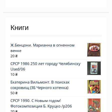
Книги
Ж.Бенцони. Марианна в огненном
венке
20
₴
СРСР 1986 250 лет городу Челябинску
Used/06
10
₴
Екатерина Вильмонт. В поисках
сокровищ (ЗБ Черного котенка)
50
₴
СРСР 1990. С Новым годом!
Фотокомпозиция Б. Круцко /р206
20
₴