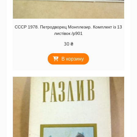
СССР 1978. Петродворец Монплезир. Комплект із 13
листівок /р901
30
₴
В корзину