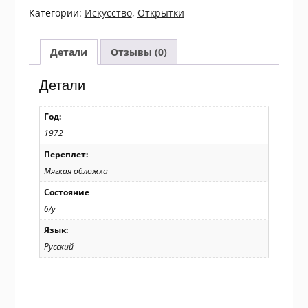
1972.
Категории:
Искусство
,
Открытки
Эрмитаж.
Комплект
із
Детали
Отзывы (0)
10
листівок
Детали
/
р907
Год:
1972
Переплет:
Мягкая обложка
Состояние
б/у
Язык:
Русский