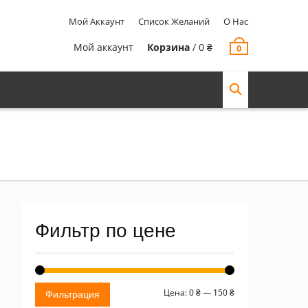
Мой Аккаунт
Список Желаний
О Нас
Мой аккаунт
Корзина
/
0
₴
0
Фильтр по цене
Минимальная
Максимальная
Цена:
0 ₴
—
150 ₴
Фильтрация