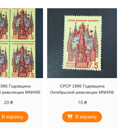
986 Годовщина
СРСР 1986 Годовщина
й революции MNH/06
Октябрьской революции MNH/06
20
₴
10
₴
В корзину
В корзину