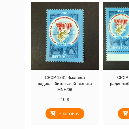
СРСР 1981 Выставка
СРСР 
радиолюбительской техники
радиолюб
MNH/06
10
₴
В корзину