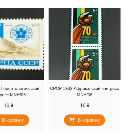
 Геронтологический
СРСР 1982 Африканский конгресс
гресс MNH/06
MNH/06
10
₴
10
₴
В корзину
В корзину