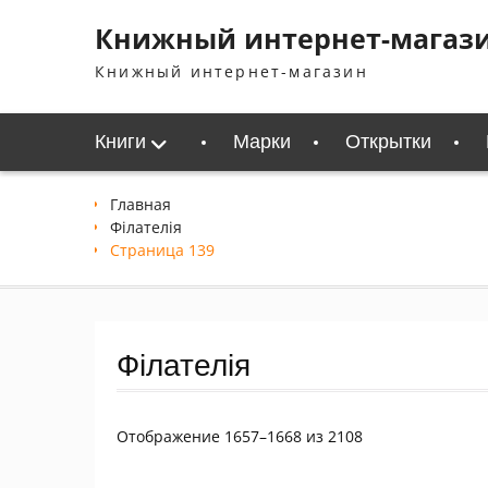
Перейти
Книжный интернет-магаз
к
содержимому
Книжный интернет-магазин
Книги
Марки
Открытки
Главная
Філателія
Страница 139
Філателія
Сортировка:
Отображение 1657–1668 из 2108
самые
недавние