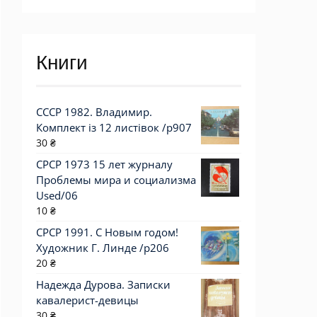
цена
цена
Книги
СССР 1982. Владимир.
Комплект із 12 листівок /р907
30
₴
СРСР 1973 15 лет журналу
Проблемы мира и социализма
Used/06
10
₴
СРСР 1991. С Новым годом!
Художник Г. Линде /р206
20
₴
Надежда Дурова. Записки
кавалерист-девицы
30
₴