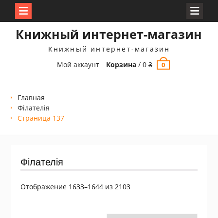
Перейти
Книжный интернет-магазин
к
содержимому
Книжный интернет-магазин
Мой аккаунт
Корзина
/
0
₴
0
Главная
Філателія
Страница 137
Філателія
Сортировка:
Отображение 1633–1644 из 2103
самые
недавние