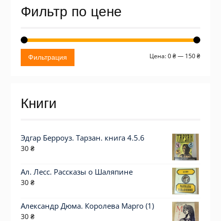
Фильтр по цене
Миним
Макси
Цена:
0 ₴
—
150 ₴
Фильтрация
цена
цена
Книги
Эдгар Берроуз. Тарзан. книга 4.5.6
30
₴
Ал. Лесс. Рассказы о Шаляпине
30
₴
Александр Дюма. Королева Марго (1)
30
₴