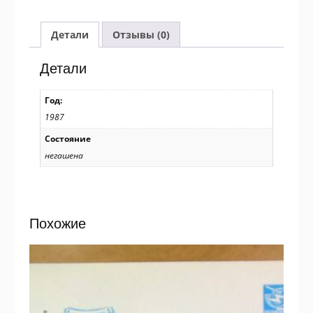
Кактус.
Медиолобивия
карликовая
Детали
Отзывы (0)
/k206
Детали
Год:
1987
Состояние
негашена
Похожие