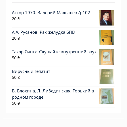
Актор 1970. Валерий Малышев /p102
20
₴
А.А. Русанов. Рак желудка БПВ
20
₴
Такар Сингх. Слушайте внутренний звук
50
₴
Вирусный гепатит
50
₴
В. Блохина, Л. Либединская. Горький в
родном городе
50
₴