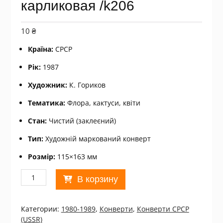
карликовая /k206
10
₴
Країна:
СРСР
Рік:
1987
Художник:
К. Гориков
Тематика:
Флора, кактуси, квіти
Стан:
Чистий (заклеєний)
Тип:
Художній маркований конверт
Розмір:
115×163 мм
Количество
В корзину
товара
Конверт
СРСР
Категории:
1980-1989
,
Конверти
,
Конверти СРСР
1987.
(USSR)