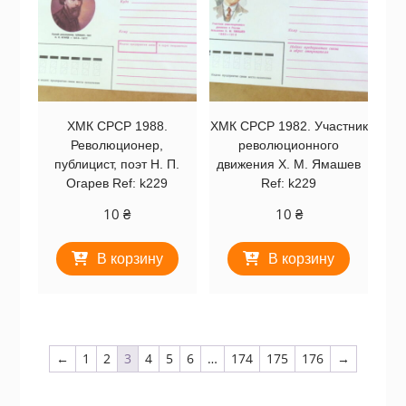
ХМК СРСР 1988.
ХМК СРСР 1982. Участник
Революционер,
революционного
публицист, поэт Н. П.
движения Х. М. Ямашев
Огарев Ref: k229
Ref: k229
10
₴
10
₴
В корзину
В корзину
←
1
2
3
4
5
6
…
174
175
176
→