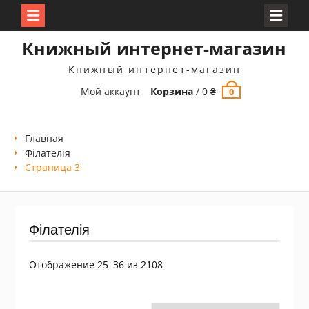
Перейти
Книжный интернет-магазин
к
содержимому
Книжный интернет-магазин
Мой аккаунт
Корзина
/
0
₴
0
Главная
Філателія
Страница 3
Філателія
Сортировка:
Отображение 25–36 из 2108
самые
недавние