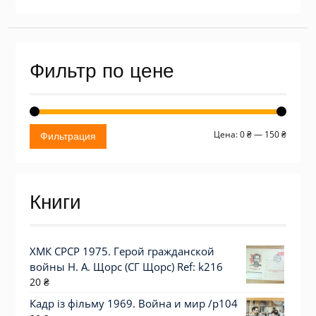
Фильтр по цене
Миним
Макси
Цена:
0 ₴
—
150 ₴
Фильтрация
цена
цена
Книги
ХМК СРСР 1975. Герой гражданской
войны Н. А. Щорс (СГ Щорс) Ref: k216
20
₴
Кадр із фільму 1969. Война и мир /p104