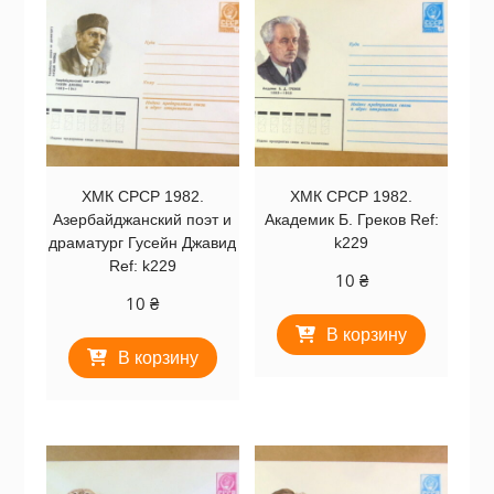
ХМК СРСР 1982.
ХМК СРСР 1982.
Азербайджанский поэт и
Академик Б. Греков Ref:
драматург Гусейн Джавид
k229
Ref: k229
10
₴
10
₴
В корзину
В корзину