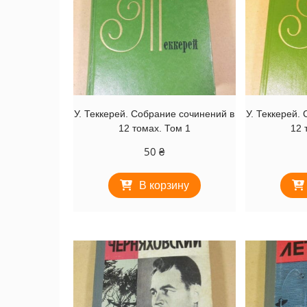
У. Теккерей. Собрание сочинений в
У. Теккерей.
12 томах. Том 1
12 
50
₴
В корзину