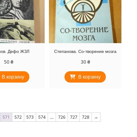
нов. Дефо ЖЗЛ
Степанова. Со-творение мозга
50
₴
30
₴
В корзину
В корзину
571
572
573
574
…
726
727
728
→