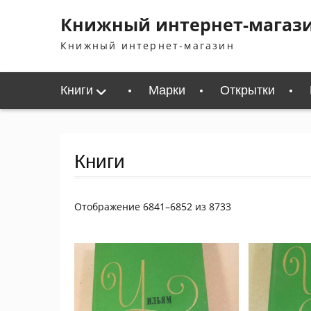
Перейти
Книжный интернет-магаз
к
содержимому
Книжный интернет-магазин
Книги
Марки
Открытки
Книги
Сортировка:
Отображение 6841–6852 из 8733
самые
недавние