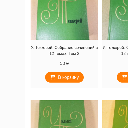
У. Теккерей. Собрание сочинений в
У. Теккерей.
12 томах. Том 2
12 
50
₴
В корзину