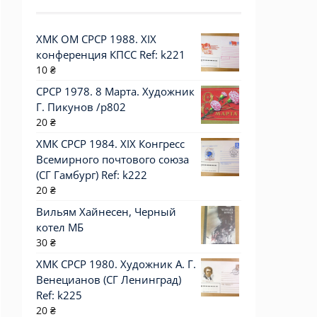
ХМК ОМ СРСР 1988. XIX
конференция КПСС Ref: k221
10
₴
СРСР 1978. 8 Марта. Художник
Г. Пикунов /р802
20
₴
ХМК СРСР 1984. XIX Конгресс
Всемирного почтового союза
(СГ Гамбург) Ref: k222
20
₴
Вильям Хайнесен, Черный
котел МБ
30
₴
ХМК СРСР 1980. Художник А. Г.
Венецианов (СГ Ленинград)
Ref: k225
20
₴