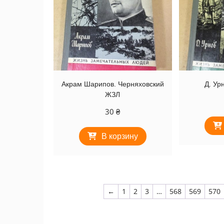
Акрам Шарипов. Черняховский
Д. Ур
ЖЗЛ
30
₴
В корзину
←
1
2
3
…
568
569
570