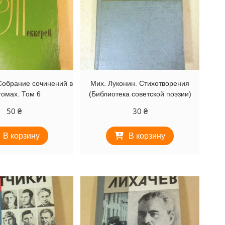
 Собрание сочинений в
Мих. Луконин. Стихотворения
томах. Том 6
(Библиотека советской поэзии)
50
₴
30
₴
В корзину
В корзину