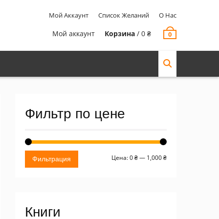
Мой Аккаунт
Список Желаний
О Нас
Мой аккаунт
Корзина
/
0
₴
0
Фильтр по цене
Минимальная
Максимальная
Цена:
0 ₴
—
1,000 ₴
Фильтрация
цена
цена
Книги