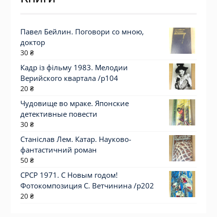
Павел Бейлин. Поговори со мною,
доктор
30
₴
Кадр із фільму 1983. Мелодии
Верийского квартала /p104
20
₴
Чудовище во мраке. Японские
детективные повести
30
₴
Станіслав Лем. Катар. Науково-
фантастичний роман
50
₴
СРСР 1971. С Новым годом!
Фотокомпозиция С. Ветчинина /р202
20
₴