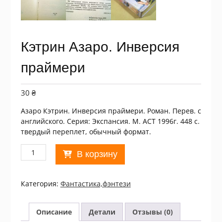
Кэтрин Азаро. Инверсия
праймери
30
₴
Азаро Кэтрин. Инверсия праймери. Роман. Перев. с
английского. Серия: Экспансия. М. АСТ 1996г. 448 с.
твердый переплет, обычный формат.
Количество
В корзину
товара
Кэтрин
Азаро.
Категория:
Фантастика,фэнтези
Инверсия
праймери
Описание
Детали
Отзывы (0)