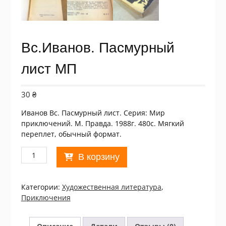
Вс.Иванов. Пасмурный
лист МП
30
₴
Иванов Вс. Пасмурный лист. Серия: Мир
приключений. М. Правда. 1988г. 480с. Мягкий
переплет, обычный формат.
Количество
В корзину
товара
Вс.Иванов.
Пасмурный
Категории:
Xудожественная литература
,
лист
Приключения
МП