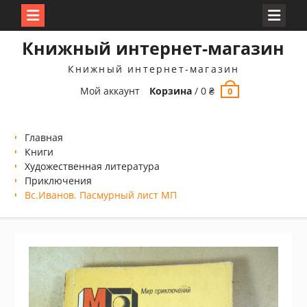
Перейти
Книжный интернет-магазин
к
содержимому
Книжный интернет-магазин
Мой аккаунт
Корзина
/
0
₴
0
Главная
Книги
Xудожественная литература
Приключения
Вс.Иванов. Пасмурный лист МП