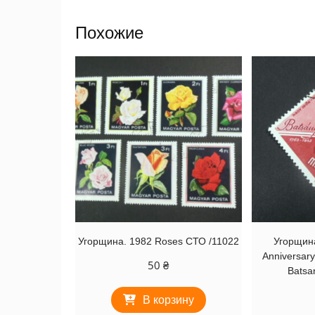
Похожие
Угорщина. 1982 Roses СТО /11022
Угорщина
Anniversary 
50
₴
Batsa
В корзину