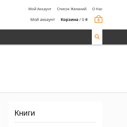
Мой Аккаунт
Список Желаний
О Нас
Мой аккаунт
Корзина
/
0
₴
0
Книги