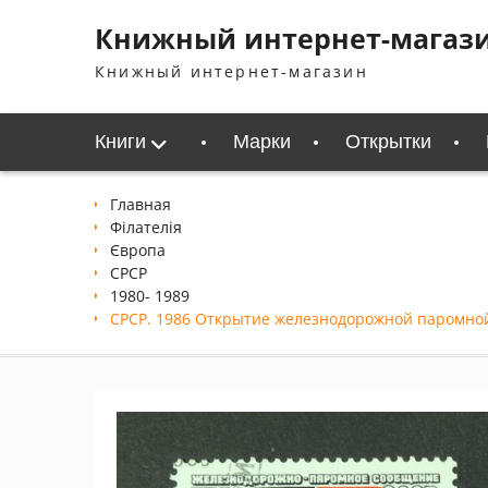
Перейти
Книжный интернет-магаз
к
содержимому
Книжный интернет-магазин
Книги
Марки
Открытки
Главная
Філателія
Європа
СРСР
1980- 1989
СРСР. 1986 Открытие железнодорожной паромно