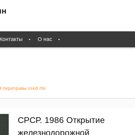
ин
Контакты
О нас
й переправы Used /06
СРСР. 1986 Открытие
железнодорожной