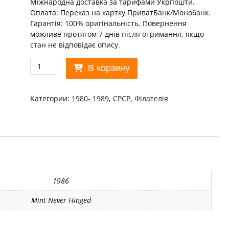
Міжнародна доставка за тарифами Укрпошти.
Оплата: Переказ на картку ПриватБанк/Монобанк.
Гарантія: 100% оригінальність. Повернення
можливе протягом 7 днів після отримання, якщо
стан не відповідає опису.
Количество
В корзину
товара
СРСР.
1986
Категории:
1980- 1989
,
СРСР
,
Філателія
Открытие
железнодорожной
паромной
переправы
Used
/06
1986
Mint Never Hinged