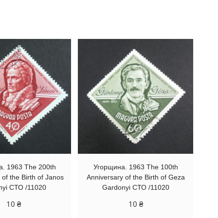
. 1963 The 200th
Угорщина. 1963 The 100th
of the Birth of Janos
Anniversary of the Birth of Geza
nyi СТО /11020
Gardonyi СТО /11020
10
₴
10
₴