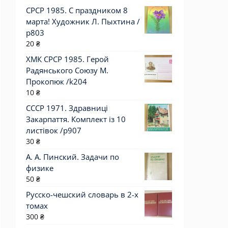
СРСР 1985. С праздником 8
марта! Художник Л. Пыхтина /
р803
20
₴
ХМК СРСР 1985. Герой
Радянського Союзу М.
Прокопюк /k204
10
₴
СССР 1971. Здравниці
Закарпаття. Комплект із 10
листівок /р907
30
₴
А. А. Пинский. Задачи по
физике
50
₴
Русско-чешский словарь в 2-х
томах
300
₴