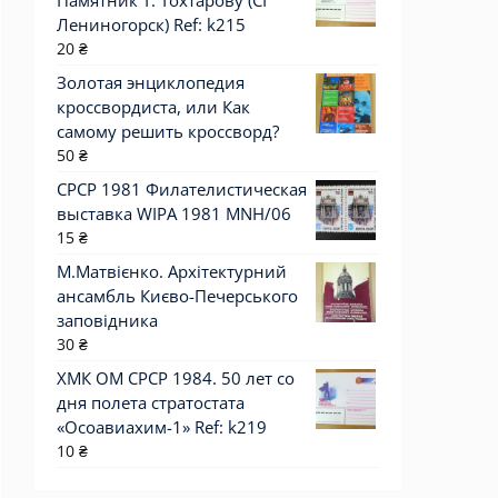
Памятник Т. Тохтарову (СГ
Лениногорск) Ref: k215
20
₴
Золотая энциклопедия
кроссвордиста, или Как
самому решить кроссворд?
50
₴
СРСР 1981 Филателистическая
выставка WIPA 1981 MNH/06
15
₴
М.Матвієнко. Архітектурний
ансамбль Києво-Печерського
заповідника
30
₴
ХМК ОМ СРСР 1984. 50 лет со
дня полета стратостата
«Осоавиахим-1» Ref: k219
10
₴