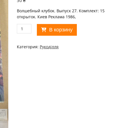
30
₴
Волшебный клубок. Выпуск 27. Комплект: 15
открыток. Киев Реклама 1986,
Количество
В корзину
товара
Волшебный
клубок
Категория:
Рукоділля
Выпуск
27