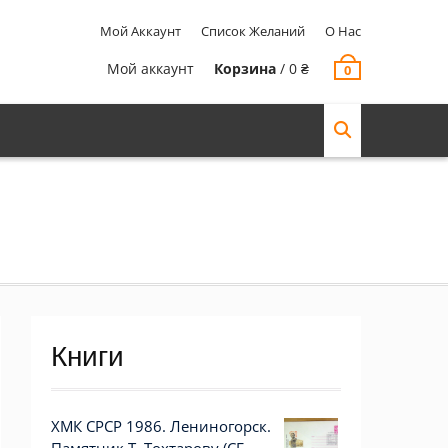
Мой Аккаунт
Список Желаний
О Нас
Мой аккаунт
Корзина
/
0
₴
0
Книги
ХМК СРСР 1986. Лениногорск.