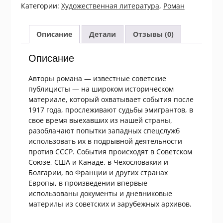
Андриянов,
Категории:
Xудожественная литература
,
Роман
Анатолий
Москаленко.
Полынь
Описание
Детали
Отзывы (0)
чужбины
Описание
Авторы романа — известные советские
публицисты — на широком историческом
материале, который охватывает события после
1917 года, прослеживают судьбы эмигрантов, в
свое время выехавших из нашей страны,
разоблачают попытки западных спецслужб
использовать их в подрывной деятельности
против СССР. События происходят в Советском
Союзе, США и Канаде, в Чехословакии и
Болгарии, во Франции и других странах
Европы, в произведении впервые
использованы документы и дневниковые
материлы из советских и зарубежных архивов.