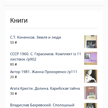
Книги
С.Т. Коненков. Земля и люди
50
₴
СССР 1960. С. Герасимов. Комплект із 11
листівок /р902
80
₴
Актор 1981. Жанна Прохоренко /p111
20
₴
Агата Кристи. Долина. Карибская тайна
30
₴
Владислав Бахревский. Сполошный