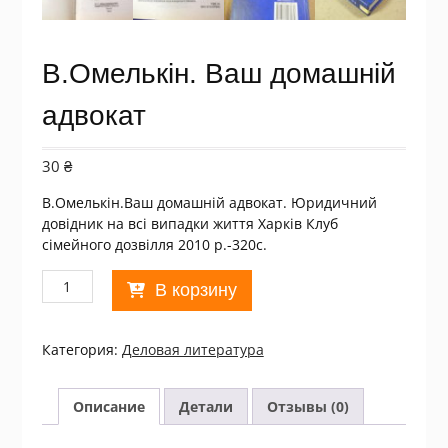
В.Омелькін. Ваш домашній
адвокат
30
₴
В.Омелькін.Ваш домашній адвокат. Юридичний
довідник на всі випадки життя Харків Клуб
сімейного дозвілля 2010 р.-320с.
Количество
В корзину
товара
В.Омелькін.
Ваш
Категория:
Деловая литература
домашній
адвокат
Описание
Детали
Отзывы (0)