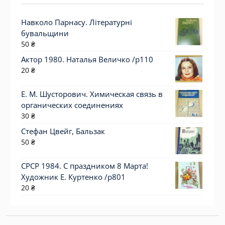
Навколо Парнасу. Літературні
бувальщини
50
₴
Актор 1980. Наталья Величко /p110
20
₴
Е. М. Шусторович. Химическая связь в
органических соединениях
30
₴
Стефан Цвейг, Бальзак
50
₴
СРСР 1984. С праздником 8 Марта!
Художник Е. Куртенко /р801
20
₴