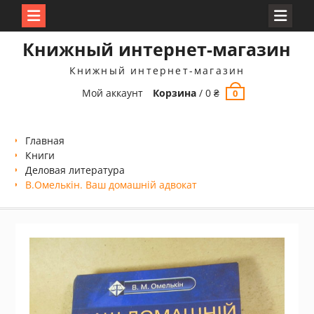
Перейти
Книжный интернет-магазин
к
содержимому
Книжный интернет-магазин
Мой аккаунт
Корзина
/
0
₴
0
Главная
Книги
Деловая литература
В.Омелькін. Ваш домашній адвокат