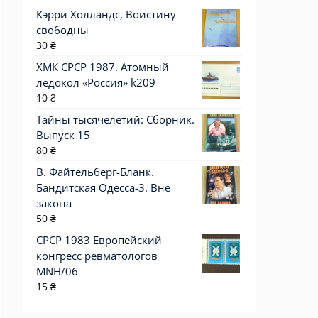
Кэрри Холландс, Воистину
свободны
30
₴
ХМК СРСР 1987. Атомный
ледокол «Россия» k209
10
₴
Тайны тысячелетий: Сборник.
Выпуск 15
80
₴
В. Файтельберг-Бланк.
Бандитская Одесса-3. Вне
закона
50
₴
СРСР 1983 Европейский
конгресс ревматологов
MNH/06
15
₴