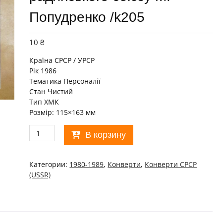
Попудренко /k205
10
₴
Країна СРСР / УРСР
Рік 1986
Тематика Персоналії
Стан Чистий
Тип ХМК
Розмір: 115×163 мм
Количество
В корзину
товара
ХМК
СРСР
Категории:
1980-1989
,
Конверти
,
Конверти СРСР
1986.
(USSR)
Герой
радянського
союзу
М.