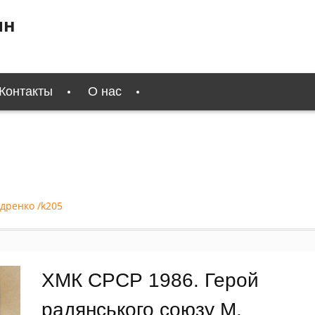
ин
Контакты
О нас
дренко /k205
ХМК СРСР 1986. Герой
радянського союзу М.