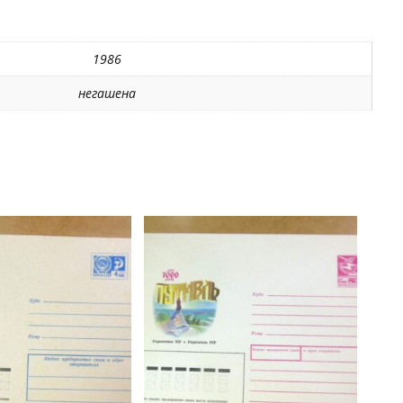
Попудренко
/k205
1986
негашена