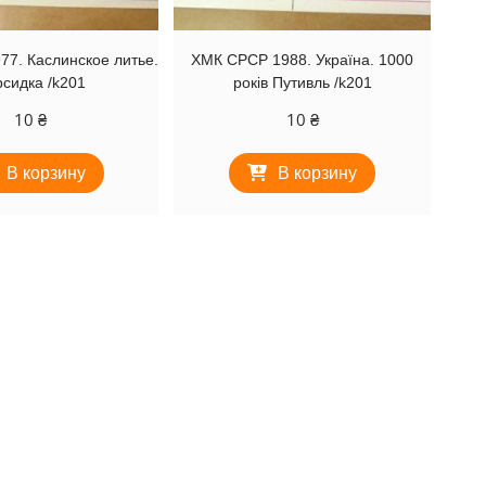
7. Каслинское литье.
ХМК СРСР 1988. Україна. 1000
сидка /k201
років Путивль /k201
10
₴
10
₴
В корзину
В корзину