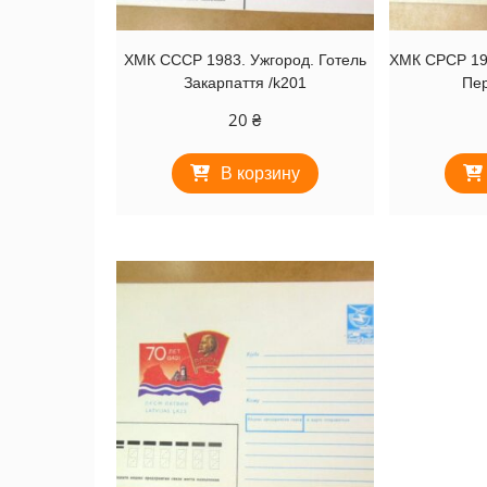
ХМК СССР 1983. Ужгород. Готель
ХМК СРСР 197
Закарпаття /k201
Пер
20
₴
В корзину