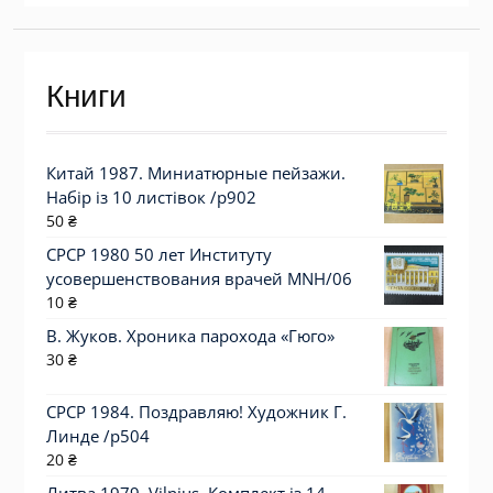
Книги
Китай 1987. Миниатюрные пейзажи.
Набір із 10 листівок /р902
50
₴
СРСР 1980 50 лет Институту
усовершенствования врачей MNH/06
10
₴
В. Жуков. Хроника парохода «Гюго»
30
₴
СРСР 1984. Поздравляю! Художник Г.
Линде /р504
20
₴