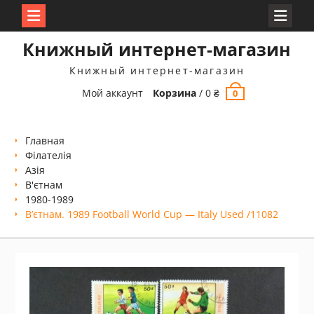
Перейти
Книжный интернет-магазин
к
содержимому
Книжный интернет-магазин
Мой аккаунт
Корзина
/
0
₴
0
Главная
Філателія
Азія
В'єтнам
1980-1989
В’єтнам. 1989 Football World Cup — Italy Used /11082