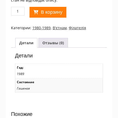
стан не відповідає опису.
Количество
В корзину
товара
В'єтнам.
1989
Категории:
1980-1989
,
В'єтнам
,
Філателія
Football
World
Cup
Детали
Отзывы (0)
-
Italy
Детали
Used
/11082
Год:
1989
Состояние
Гашеная
Похожие