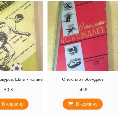
куров. Шаги к истине
О тех, кто побеждает
30
₴
50
₴
В корзину
В корзину