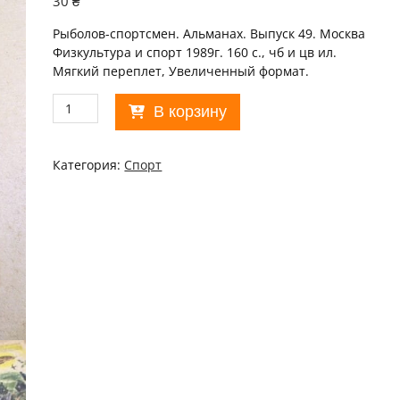
30
₴
Рыболов-спортсмен. Альманах. Выпуск 49. Москва
Физкультура и спорт 1989г. 160 с., чб и цв ил.
Мягкий переплет, Увеличенный формат.
Количество
В корзину
товара
Рыболов-
спортсмен.
Категория:
Спорт
Альманах.
Выпуск
49