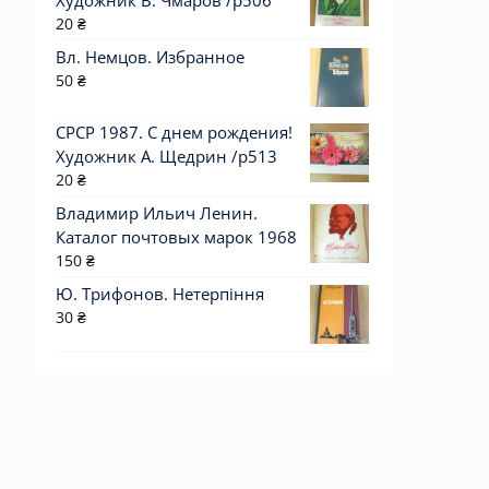
Художник В. Чмаров /р506
20
₴
Вл. Немцов. Избранное
50
₴
СРСР 1987. С днем рождения!
Художник А. Щедрин /р513
20
₴
Владимир Ильич Ленин.
Каталог почтовых марок 1968
150
₴
Ю. Трифонов. Нетерпіння
30
₴