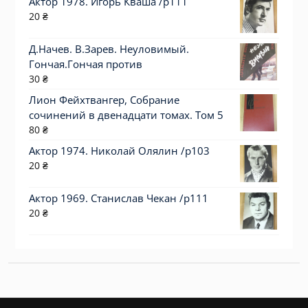
Актор 1978. Игорь Кваша /p111
20
₴
Д.Начев. В.Зарев. Неуловимый.
Гончая.Гончая против
30
₴
Лион Фейхтвангер, Собрание
сочинений в двенадцати томах. Том 5
80
₴
Актор 1974. Николай Олялин /p103
20
₴
Актор 1969. Станислав Чекан /p111
20
₴