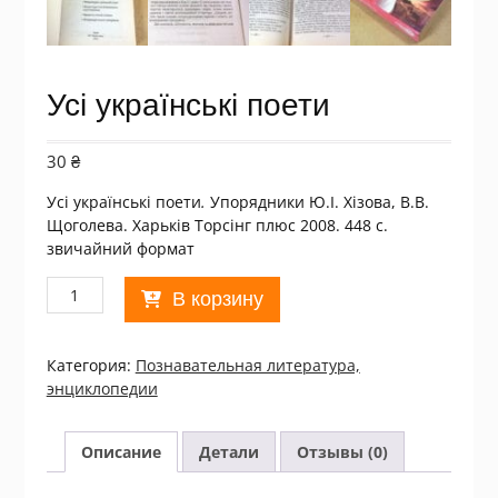
Усі українські поети
30
₴
Усі українські поети
.
Упорядники Ю.І. Хізова, В.В.
Щоголева. Харьків Торсінг плюс 2008. 448 с.
звичайний формат
Количество
В корзину
товара
Усі
українські
Категория:
Познавательная литература,
поети
энциклопедии
Описание
Детали
Отзывы (0)