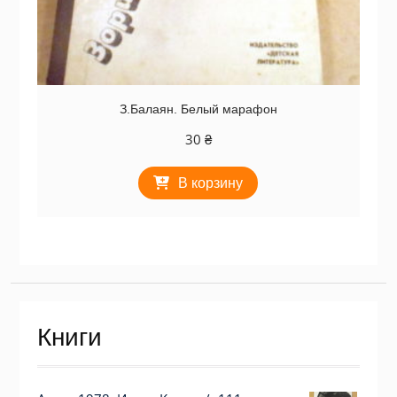
З.Балаян. Белый марафон
30
₴
В корзину
Книги