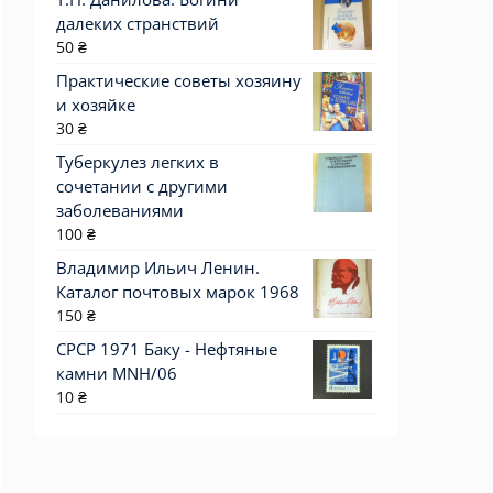
далеких странствий
50
₴
Практические советы хозяину
и хозяйке
30
₴
Туберкулез легких в
сочетании с другими
заболеваниями
100
₴
Владимир Ильич Ленин.
Каталог почтовых марок 1968
150
₴
СРСР 1971 Баку - Нефтяные
камни MNH/06
10
₴