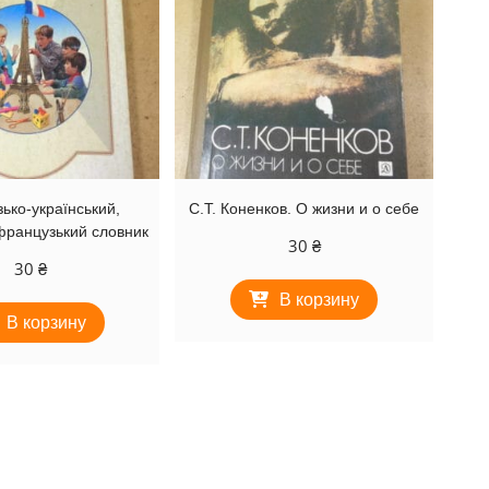
ько-український,
С.Т. Коненков. О жизни и о себе
французький словник
30
₴
30
₴
В корзину
В корзину