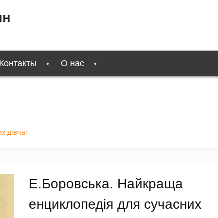
ин
Контакты
О нас
х дівчат
Е.Боровська. Найкраща
енциклопедія для сучасних