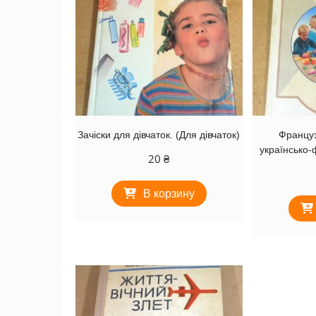
Зачіски для дівчаток. (Для дівчаток)
Француз
українсько-
20
₴
В корзину