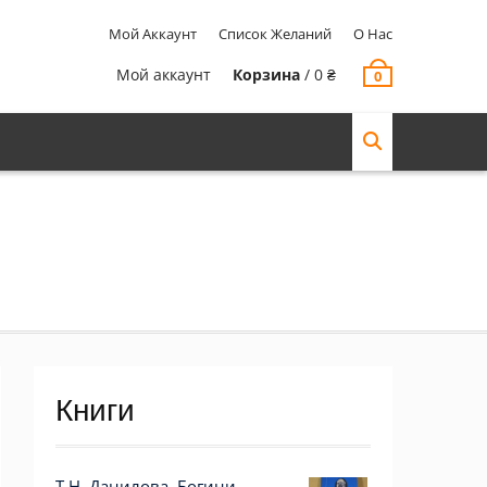
Мой Аккаунт
Список Желаний
О Нас
Мой аккаунт
Корзина
/
0
₴
0
Книги
Т.Н. Данилова. Богини