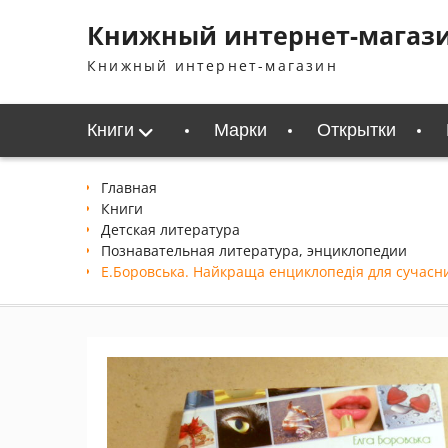
Перейти
Книжный интернет-магаз
к
содержимому
Книжный интернет-магазин
Книги
Марки
Открытки
Главная
Книги
Детская литература
Познавательная литература, энциклопедии
Е.Боровська. Найкраща енциклопедія для сучасни