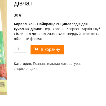
дівчат
30
₴
Боровська Е. Найкраща енциклопедія для
сучасних дівчат.
Пер. З рос. Л. Хворост. Харків Клуб
Сімейного Дозвілля 2008г. 320с Твердый переплет,,
обычный формат.
Количество
В корзину
товара
Е.Боровська.
Найкраща
Категория:
Познавательная литература,
енциклопедія
энциклопедии
для
сучасних
дівчат