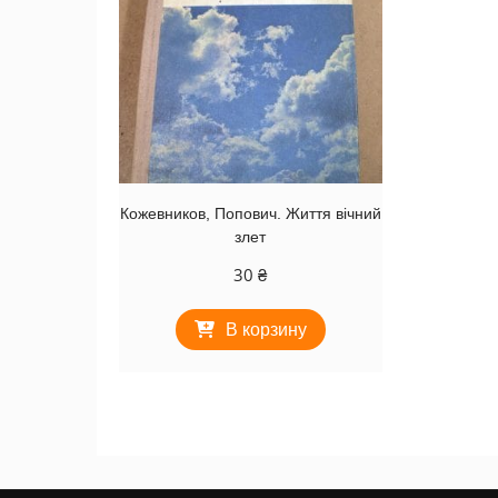
Кожевников, Попович. Життя вічний
злет
30
₴
В корзину