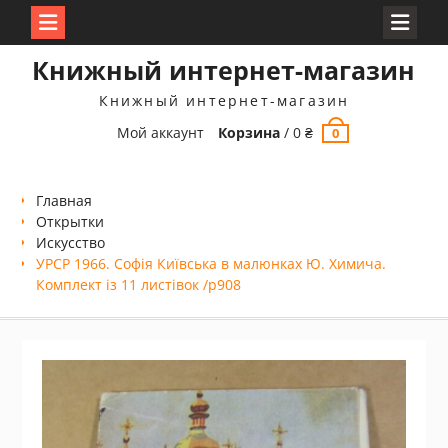
Перейти
Книжный интернет-магазин
к
содержимому
Книжный интернет-магазин
Мой аккаунт
Корзина
/
0
₴
0
Главная
Открытки
Искусство
УРСР 1966. Софія Київська в малюнках Ю. Химича.
Комплект із 11 листівок /р908