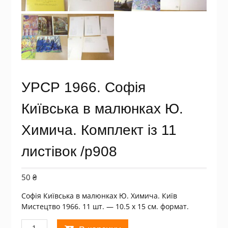
УРСР 1966. Софія
Київська в малюнках Ю.
Химича. Комплект із 11
листівок /р908
50
₴
Софія Київська в малюнках Ю. Химича. Київ
Мистецтво 1966. 11 шт. — 10.5 х 15 см. формат.
Количество