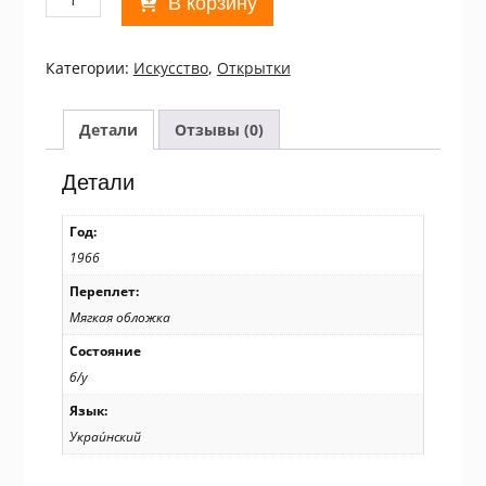
В корзину
товара
УРСР
1966.
Категории:
Искусство
,
Открытки
Софія
Київська
в
Детали
Отзывы (0)
малюнках
Ю.
Детали
Химича.
Комплект
Год:
із
1966
11
листівок
Переплет:
/
Мягкая обложка
р908
Состояние
б/у
Язык:
Украи́нский