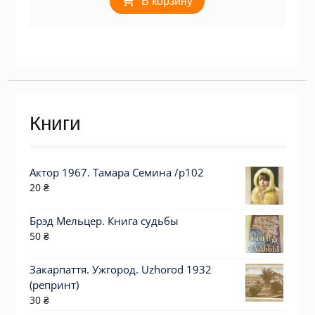
В корзину
Книги
Актор 1967. Тамара Семина /p102
20
₴
Брэд Мельцер. Книга судьбы
50
₴
Закарпаття. Ужгород. Uzhorod 1932
(репринт)
30
₴