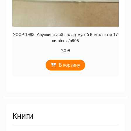
УССР 1983. Алупкинський палац-музей Комплект із 17
листівок /р905
30
₴
В корзину
Книги