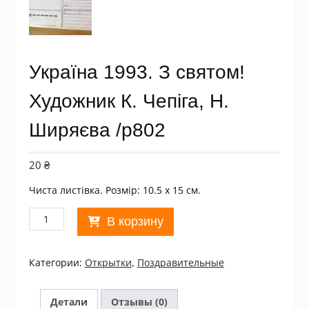
Україна 1993. З святом!
Художник К. Чепіга, Н.
Ширяєва /р802
20
₴
Чиста листівка. Розмір: 10.5 х 15 см.
Количество
В корзину
товара
Україна
1993.
Категории:
Открытки
,
Поздравительные
З
святом!
Художник
Детали
Отзывы (0)