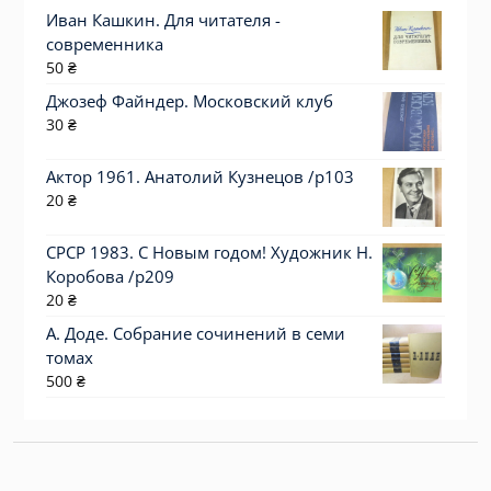
Иван Кашкин. Для читателя -
современника
50
₴
Джозеф Файндер. Московский клуб
30
₴
Актор 1961. Анатолий Кузнецов /p103
20
₴
СРСР 1983. С Новым годом! Художник Н.
Коробова /р209
20
₴
А. Доде. Собрание сочинений в семи
томах
500
₴