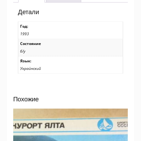
К.
Чепіга,
Детали
Н.
Ширяєва
Год:
/
1993
р802
Состояние
б/у
Язык:
Украи́нский
Похожие