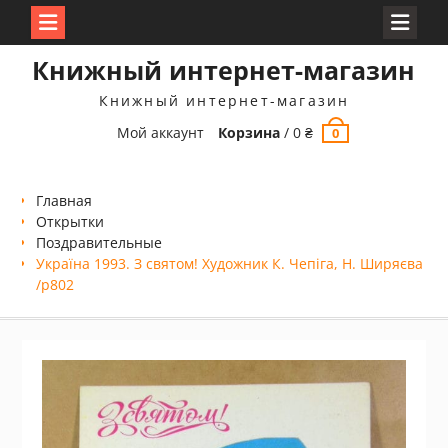
Перейти
Книжный интернет-магазин
к
содержимому
Книжный интернет-магазин
Мой аккаунт
Корзина
/
0
₴
0
Главная
Открытки
Поздравительные
Україна 1993. З святом! Художник К. Чепіга, Н. Ширяєва
/р802