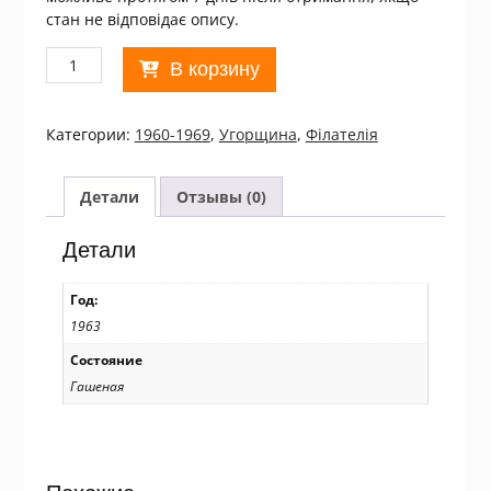
стан не відповідає опису.
Количество
В корзину
товара
Угорщина.
1963
Категории:
1960-1969
,
Угорщина
,
Філателія
Costumes
Used/11137
Детали
Отзывы (0)
Детали
Год:
1963
Состояние
Гашеная