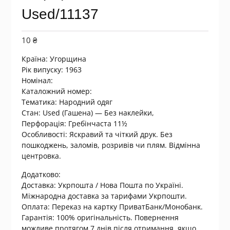
Used/11137
10
₴
Країна:
Угорщина
Рік випуску: 1963
Номінал:
Каталожний номер:
Тематика: Народний одяг
Стан: Used (Гашена) — Без наклейки,
Перфорація: Гребінчаста 11½
Особливості: Яскравий та чіткий друк. Без
пошкоджень, заломів, розривів чи плям. Відмінна
центровка.
Додатково:
Доставка: Укрпошта / Нова Пошта по Україні.
Міжнародна доставка за тарифами Укрпошти.
Оплата: Переказ на картку ПриватБанк/Монобанк.
Гарантія: 100% оригінальність. Повернення
можливе протягом 7 днів після отримання, якщо