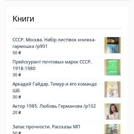
Книги
СССР. Москва. Набір листівок книжка-
гармошка /р901
50
₴
Прейскурант почтовых марок СССР.
1918-1980
30
₴
Аркадий Гайдар. Тимур и его команда
ШБ
30
₴
Актор 1985. Любовь Германова /p102
20
₴
Запас прочности. Рассказы МП
50
₴