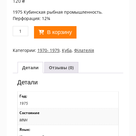
120
₴
1975 Кубинская рыбная промышленность.
Перфорация: 12¾
Количество
В корзину
товара
Куба.
1975
Категории:
1970- 1979
,
Куба
,
Філателія
Cuban
Fishing
Industry
Детали
Отзывы (0)
MNH
/11003
Детали
Год:
1975
Состояние
MNH
Язык: