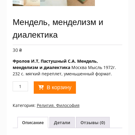
Мендель, менделизм и
диалектика
30
₴
Фролов И.Т, Пастушный С.А. Мендель,
менделизм и диалектика
Москва Мысль 1972г.
232 с. мягкий переплет, уменьшенный формат.
Количество
В корзину
товара
Мендель,
менделизм
Категория:
Религия. Философия
и
диалектика
Описание
Детали
Отзывы (0)