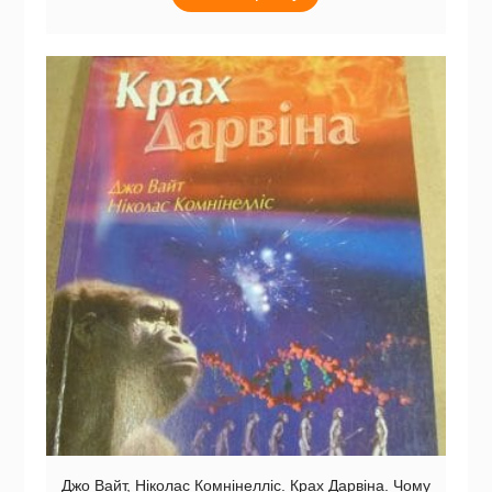
Джо Вайт, Ніколас Комнінелліс. Крах Дарвіна. Чому