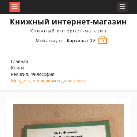
Перейти
Книжный интернет-магазин
к
содержимому
Книжный интернет-магазин
Мой аккаунт
Корзина
/
0
₴
0
Главная
Книги
Религия. Философия
Мендель, менделизм и диалектика