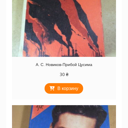
А. С. Новиков-Прибой Цусима
30
₴
В корзину