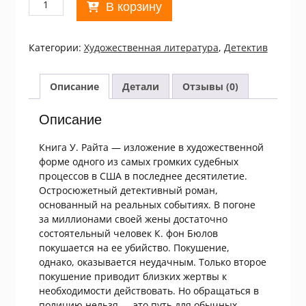
В корзину
товара
У.
Райт.
Категории:
Xудожественная литература
,
Детектив
Дело
фон
Бюлова
Описание
Детали
Отзывы (0)
Описание
Книга У. Райта — изложение в художественной
форме одного из самых громких судебных
процессов в США в последнее десятилетие.
Остросюжетный детективный роман,
основанный на реальных событиях. В погоне
за миллионами своей жены достаточно
состоятельный человек К. фон Бюлов
покушается на ее убийство. Покушение,
однако, оказывается неудачным. Только второе
покушение приводит близких жертвы к
необходимости действовать. Но обращаться в
полицию нельзя — это путь для обычных