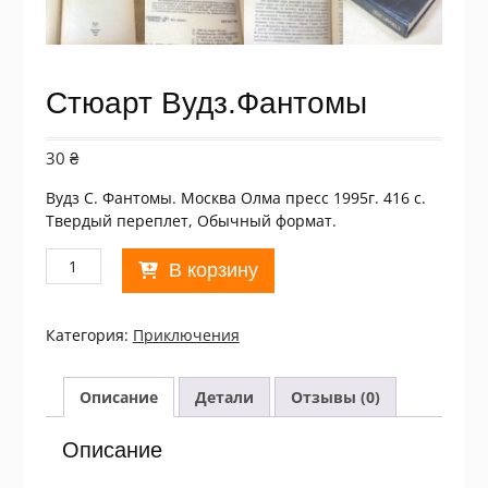
Стюарт Вудз.Фантомы
30
₴
Вудз С. Фантомы. Москва Олма пресс 1995г. 416 с.
Твердый переплет, Обычный формат.
Количество
В корзину
товара
Стюарт
Вудз.Фантомы
Категория:
Приключения
Описание
Детали
Отзывы (0)
Описание