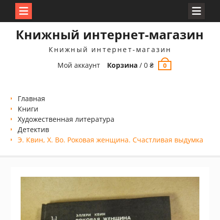
Перейти
Книжный интернет-магазин
к
содержимому
Книжный интернет-магазин
Мой аккаунт
Корзина
/
0
₴
0
Главная
Книги
Xудожественная литература
Детектив
Э. Квин, Х. Во. Роковая женщина. Счастливая выдумка