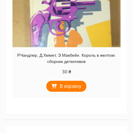
Р.Чандлер, Д.Хммет, Э.Макбейн. Король в желтом:
сборник детективов
30
₴
В корзину