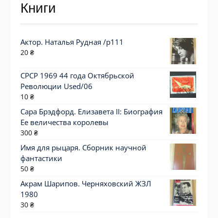
Книги
Актор. Наталья Рудная /p111
20
₴
СРСР 1969 44 года Октябрьской
Революции Used/06
10
₴
Сара Брэдфорд. Елизавета II: Биография
Ее величества королевы
300
₴
Имя для рыцаря. Сборник научной
фантастики
50
₴
Акрам Шарипов. Черняховский ЖЗЛ
1980
30
₴