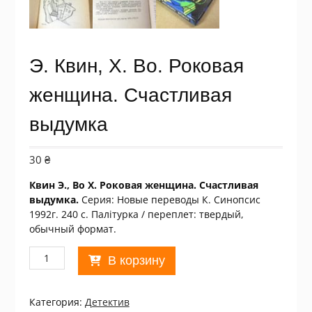
Э. Квин, Х. Во. Роковая
женщина. Счастливая
выдумка
30
₴
Квин Э., Во Х. Роковая женщина. Счастливая
выдумка.
Серия: Новые переводы К. Синопсис
1992г. 240 с. Палiтурка / переплет: твердый,
обычный формат.
Количество
В корзину
товара
Э.
Квин,
Категория:
Детектив
Х.