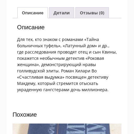
Во.
Роковая
Описание
Детали
Отзывы (0)
женщина.
Счастливая
Описание
выдумка
Для тех, кто знаком с романами «Тайна
больничных туфель», «Латунный дом» и др.,
где расследования проводят отец и сын Квины,
покажется необычным детектив «Роковая
женщина», демонстрирующий нравы
голливудской элиты. Роман Хилари Во
«Счастливая выдумка» посвящен детективу
Макдему, который стремится отыскать
украденную гангстерами дочь миллионера.
Похожие