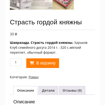
Страсть гордой княжны
30
₴
Шахразада. Страсть гордой княжны.
Харьков
Клуб семейного досуга 2014 г. -320 с.мягкий
переплет, обычный формат.
Количество
В корзину
товара
Страсть
гордой
Категория:
Роман
княжны
Описание
Детали
Отзывы (0)
Описание