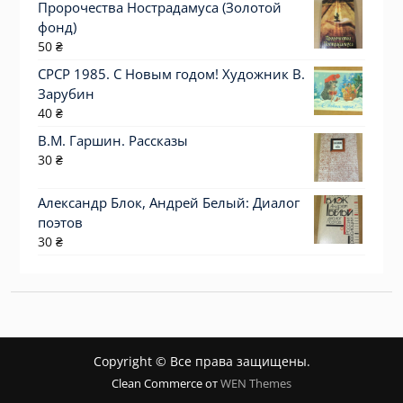
Пророчества Нострадамуса (Золотой
фонд)
50
₴
СРСР 1985. С Новым годом! Художник В.
Зарубин
40
₴
В.М. Гаршин. Рассказы
30
₴
Александр Блок, Андрей Белый: Диалог
поэтов
30
₴
Copyright © Все права защищены.
Clean Commerce от
WEN Themes