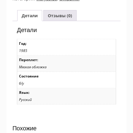
Архангельский
краеведческий
музей.
Детали
Отзывы (0)
Комплект
із
Детали
15
листівок
Год:
/
1985
р905
Переплет:
Мягкая обложка
Состояние
б/у
Язык:
Русский
Похожие