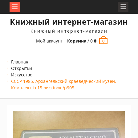
Перейти
Книжный интернет-магазин
к
содержимому
Книжный интернет-магазин
Мой аккаунт
Корзина
/
0
₴
0
Главная
Открытки
Искусство
СССР 1985. Архангельский краеведческий музей.
Комплект із 15 листівок /р905