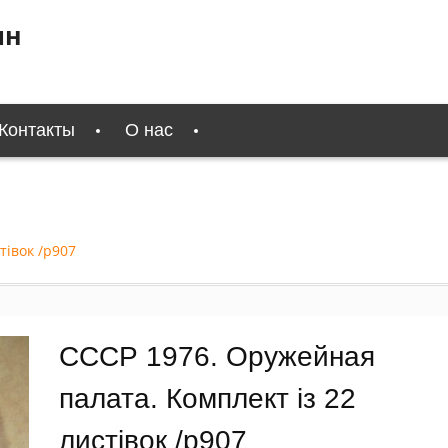
ин
Контакты
О нас
тівок /р907
СССР 1976. Оружейная
палата. Комплект із 22
листівок /р907