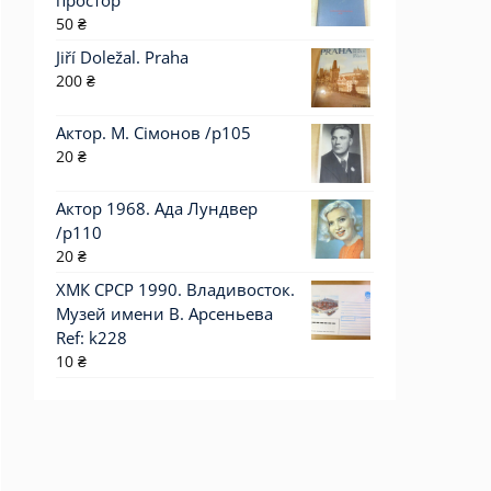
простор
50
₴
Jiří Doležal. Praha
200
₴
Актор. М. Сімонов /p105
20
₴
Актор 1968. Ада Лундвер
/p110
20
₴
ХМК СРСР 1990. Владивосток.
Музей имени В. Арсеньева
Ref: k228
10
₴