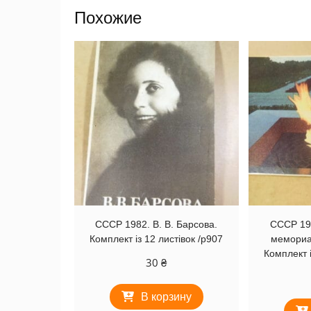
Похожие
СССР 1982. В. В. Барсова.
СССР 19
Комплект із 12 листівок /р907
мемориа
Комплект і
30
₴
В корзину