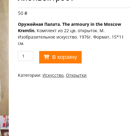
50
₴
Оружейная Палата. The armoury in the Moscow
Kremlin.
Комплект из 22 цв. открыток. М.
Изобразительное искусство. 1976г. Формат, 15*11
см.
Количество
В корзину
товара
СССР
1976.
Категории:
Искусство
,
Открытки
Оружейная
палата.
Комплект
із
22
листівок
/
р907