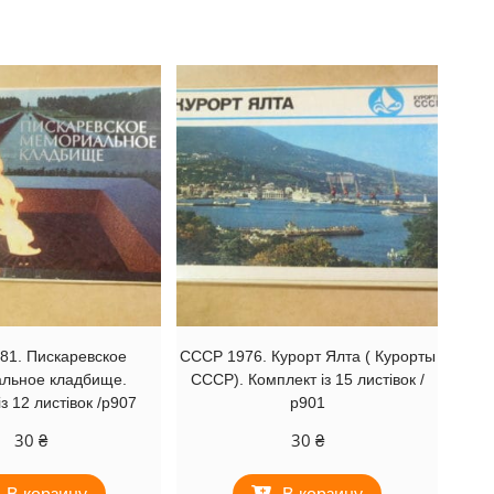
81. Пискаревское
СССР 1976. Курорт Ялта ( Курорты
льное кладбище.
СССР). Комплект із 15 листівок /
з 12 листівок /р907
р901
30
₴
30
₴