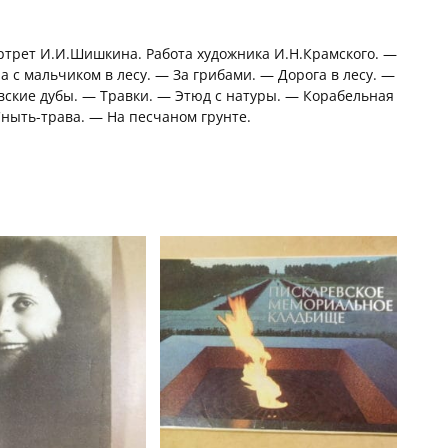
листівок
/
р902
ортрет И.И.Шишкина. Работа художника И.Н.Крамского. —
 с мальчиком в лесу. — За грибами. — Дорога в лесу. —
ские дубы. — Травки. — Этюд с натуры. — Корабельная
Сныть-трава. — На песчаном грунте.