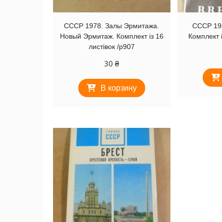
СССР 1978. Залы Эрмитажа.
СССР 198
Новый Эрмитаж. Комплект із 16
Комплект і
листівок /р907
30
₴
В корзину