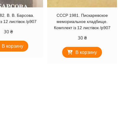
2. В. В. Барсова.
СССР 1981. Пискаревское
з 12 листівок /р907
мемориальное кладбище.
Комплект із 12 листівок /р907
30
₴
30
₴
В корзину
В корзину