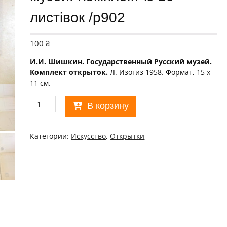
листівок /р902
100
₴
И.И. Шишкин. Государственный Русский музей.
Комплект открыток.
Л. Изогиз 1958. Формат, 15 х
11 см.
Количество
В корзину
товара
СССР
1958.
Категории:
Искусство
,
Открытки
И.И.
Шишкин.
Государственный
Русский
музей.
Комплект
із
16