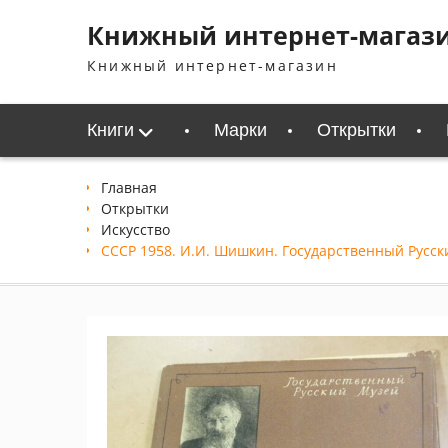
Перейти
Книжный интернет-магаз
к
содержимому
Книжный интернет-магазин
Книги
Марки
Открытки
Главная
Открытки
Искусство
СССР 1958. И.И. Шишкин. Государственный Русский