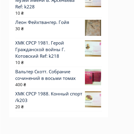
Музей имени В. Арсеньева
Ref: k228
10
₴
Леон Фейхтвангер. Гойя
30
₴
ХМК СРСР 1981. Герой
Гражданской войны Г.
Котовский Ref: k218
10
₴
Вальтер Скотт. Собрание
сочинений в восьми томах
400
₴
ХМК СРСР 1988. Конный спорт
/k203
20
₴