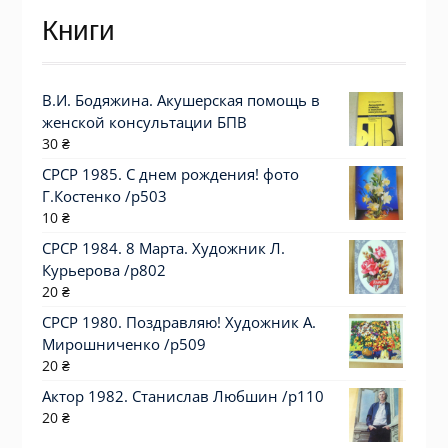
Книги
В.И. Бодяжина. Акушерская помощь в
женской консультации БПВ
30
₴
СРСР 1985. С днем рождения! фото
Г.Костенко /р503
10
₴
СРСР 1984. 8 Марта. Художник Л.
Курьерова /р802
20
₴
СРСР 1980. Поздравляю! Художник А.
Мирошниченко /р509
20
₴
Актор 1982. Станислав Любшин /p110
20
₴