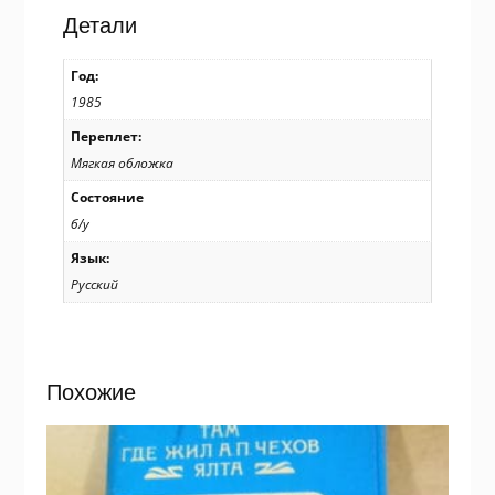
А.
Детали
Исаков
/
Год:
р202
1985
Переплет:
Мягкая обложка
Состояние
б/у
Язык:
Русский
Похожие