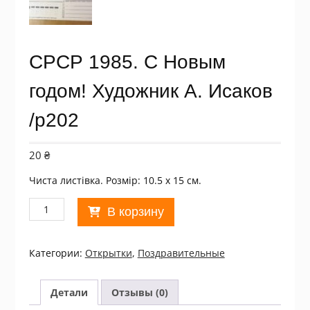
СРСР 1985. С Новым
годом! Художник А. Исаков
/р202
20
₴
Чиста листівка. Розмір: 10.5 х 15 см.
Количество
В корзину
товара
СРСР
1985.
Категории:
Открытки
,
Поздравительные
С
Новым
годом!
Детали
Отзывы (0)
Художник