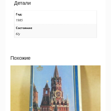
В.
Детали
Мерперт
/
Год:
р505
1985
Состояние
б/у
Похожие