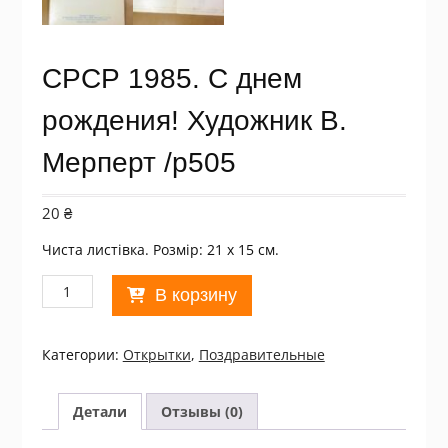
СРСР 1985. С днем
рождения! Художник В.
Мерперт /р505
20
₴
Чиста листівка. Розмір: 21 х 15 см.
Количество
В корзину
товара
СРСР
1985.
Категории:
Открытки
,
Поздравительные
С
днем
рождения!
Детали
Отзывы (0)
Художник