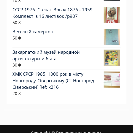
10
₴
СССР 1976. Степан Эрьзя 1876 - 1959.
Комплект із 16 листівок /р907
50
₴
Веселый камертон
50
₴
Закарпатский музей народной
архитектуры и быта
30
₴
ХМК СРСР 1985. 1000 років місту
Новгороду-Сіверському (СГ Новгород-
Сіверський) Ref: k216
20
₴
Copyright © Все права защищены.