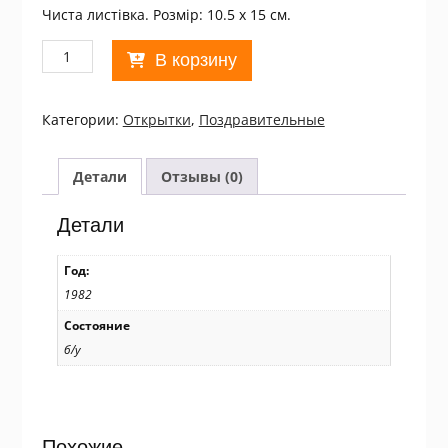
Чиста листівка. Розмір: 10.5 х 15 см.
Количество
В корзину
товара
СРСР
1982.
Категории:
Открытки
,
Поздравительные
Поздравляю!
Художник
Н.
Детали
Отзывы (0)
Коробова
/
Детали
р508
Год:
1982
Состояние
б/у
Похожие