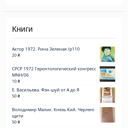
Книги
Актор 1972. Рина Зеленая /p110
20
₴
СРСР 1972 Геронтологический конгресс
MNH/06
10
₴
Е. Васильева. Фэн-шуй от А до Я
50
₴
Володимир Малик. Князь Кий. Черлені
щити
50
₴