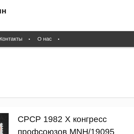
ин
Контакты
О нас
СРСР 1982 Х конгресс
профсоюзов MNH/19095