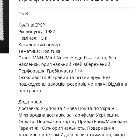
15
₴
Країна:СРСР
Рік випуску: 1982
Номінал: 15 к
Каталожний номер:
Тематика:
Політика
Стан: MNH (Mint Never Hinged) — Чиста, без
наклейки, оригінальний клей збережений
Перфорація: Гребінчаста 11¼
Особливості: Яскравий та чіткий друк. Без
пошкоджень, заломів, розривів чи плям. Відмінна
центровка.
Додатково:
Доставка: Укрпошта / Нова Пошта по Україні.
Міжнародна доставка за тарифами Укрпошти.
Оплата: Переказ на картку ПриватБанк/Монобанк.
Гарантія: 100% оригінальність. Повернення
можливе протягом 7 днів після отримання, якщо