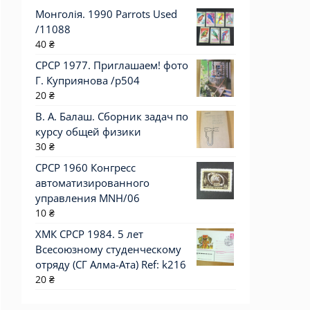
Монголія. 1990 Parrots Used
/11088
40
₴
СРСР 1977. Приглашаем! фото
Г. Куприянова /р504
20
₴
В. А. Балаш. Сборник задач по
курсу общей физики
30
₴
СРСР 1960 Конгресс
автоматизированного
управления MNH/06
10
₴
ХМК СРСР 1984. 5 лет
Всесоюзному студенческому
отряду (СГ Алма-Ата) Ref: k216
20
₴