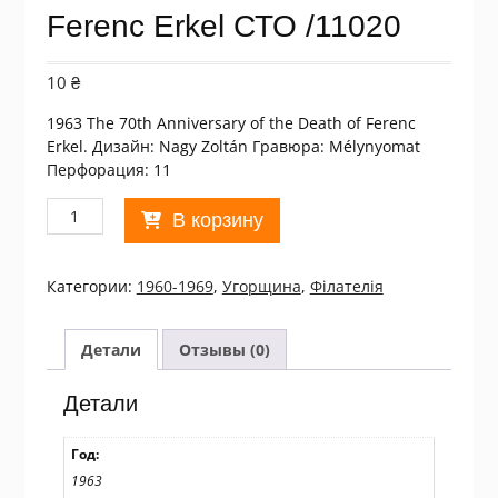
Ferenc Erkel СТО /11020
10
₴
1963 The 70th Anniversary of the Death of Ferenc
Erkel. Дизайн: Nagy Zoltán Гравюра: Mélynyomat
Перфорация: 11
Количество
В корзину
товара
Угорщина.
1963
Категории:
1960-1969
,
Угорщина
,
Філателія
The
70th
Anniversary
Детали
Отзывы (0)
of
the
Детали
Death
of
Год:
Ferenc
1963
Erkel