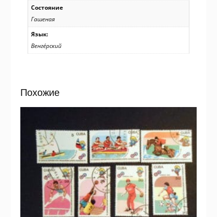
СТО
Состояние
/11020
Гашеная
Язык:
Венге́рский
Похожие