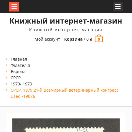
Перейти
Книжный интернет-магазин
к
содержимому
Книжный интернет-магазин
Мой аккаунт
Корзина
/
0
₴
0
Главная
Філателія
Європа
СРСР
1970- 1979
СРСР. 1979 21-й Всемирный ветеринарный конгресс
Used /19086