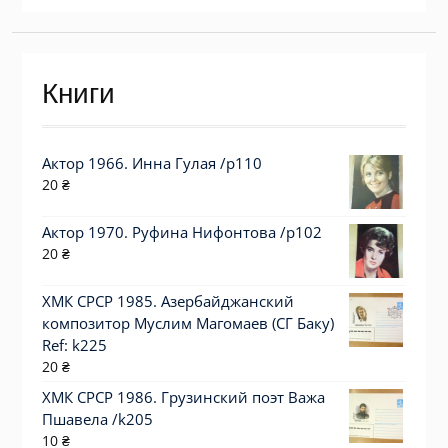
Книги
Актор 1966. Инна Гулая /p110
20
₴
Актор 1970. Руфина Нифонтова /p102
20
₴
ХМК СРСР 1985. Азербайджанский
композитор Муслим Магомаев (СГ Баку)
Ref: k225
20
₴
ХМК СРСР 1986. Грузинский поэт Важа
Пшавела /k205
10
₴