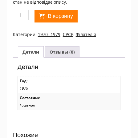
стан не відповідає опису.
Количество
В корзину
товара
СРСР.
1979
Категории:
1970- 1979
,
СРСР
,
Філателія
21-
й
Всемирный
Детали
Отзывы (0)
ветеринарный
конгресс
Детали
Used
/19086
Год:
1979
Состояние
Гашеная
Похожие